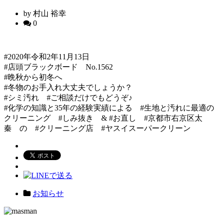
by 村山 裕幸
0
#2020年令和2年11月13日
#店頭ブラックボード No.1562
#晩秋から初冬へ
#冬物のお手入れ大丈夫でしょうか？
#シミ汚れ #ご相談だけでもどうぞ♪
#化学の知識と35年の経験実績による #生地と汚れに最適の
クリーニング #しみ抜き & #お直し #京都市右京区太
秦 の #クリーニング店 #ヤスイスーパークリーン
お知らせ