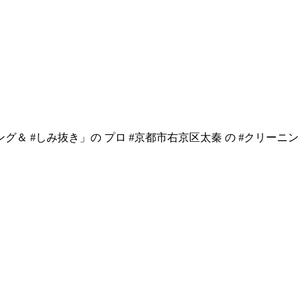
＆ #しみ抜き」の プロ #京都市右京区太秦 の #クリーニン