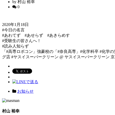
by 村山 裕幸
0
2020年1月18日
#今日の名言
#あわてず #あせらず #あきらめす
#受験生の皆さんへ！
#読み人知らず
「#高専ロボコン」強豪校の「#奈良高専」#化学科卒 #化学の
グ店 #ヤスイスーパークリーン @ ヤスイスーパークリーン
お知らせ
村山 裕幸