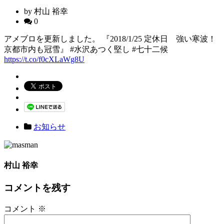
by 村山 裕幸
0
アメブロを更新しました。 『2018/1/25 定休日 強い寒波！
京都市内も冠雪』 #水沢あつく堅し #七十二候
https://t.co/f0cXLaWg8U
お知らせ
村山 裕幸
コメントを残す
コメント
※