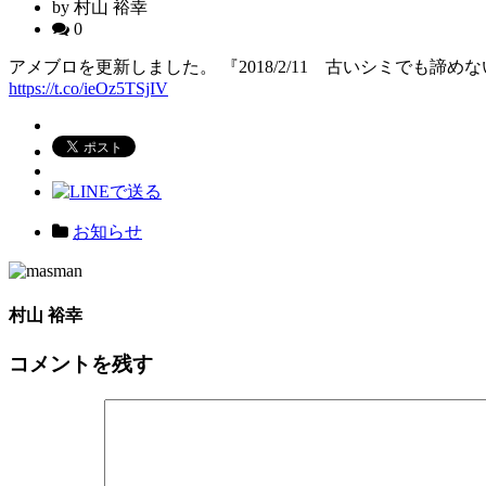
by 村山 裕幸
0
アメブロを更新しました。 『2018/2/11 古いシミでも諦
https://t.co/ieOz5TSjIV
お知らせ
村山 裕幸
コメントを残す