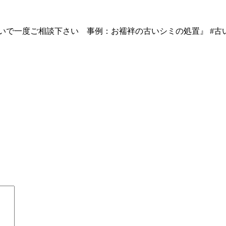
めないで一度ご相談下さい 事例：お襦袢の古いシミの処置』 #古