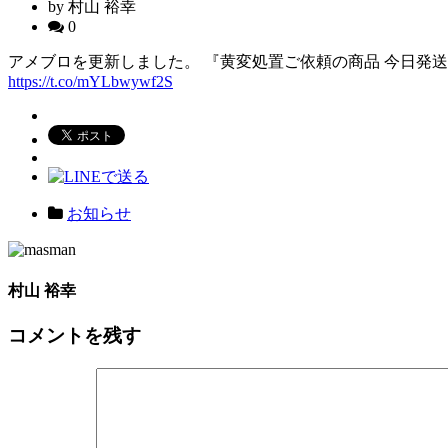
by 村山 裕幸
0
アメブロを更新しました。 『黄変処置ご依頼の商品 今日発送
https://t.co/mYLbwywf2S
お知らせ
村山 裕幸
コメントを残す