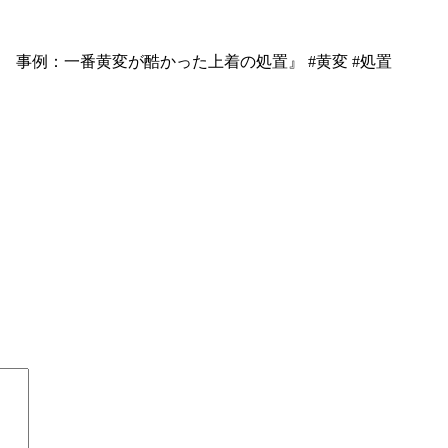
 事例：一番黄変が酷かった上着の処置』 #黄変 #処置