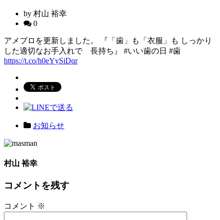
by 村山 裕幸
0
アメブロを更新しました。 『「歯」も「衣服」も しっかり
した適切なお手入れで 長持ち』 #いい歯の日 #歯
https://t.co/h0eYySiDqr
お知らせ
村山 裕幸
コメントを残す
コメント
※