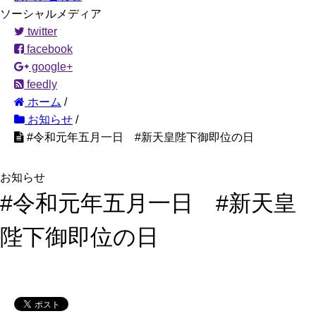
ソーシャルメディア
twitter
facebook
google+
feedly
ホーム
/
お知らせ
/
#令和元年五月一日 #新天皇陛下御即位の日
お知らせ
#令和元年五月一日 #新天皇
陛下御即位の日