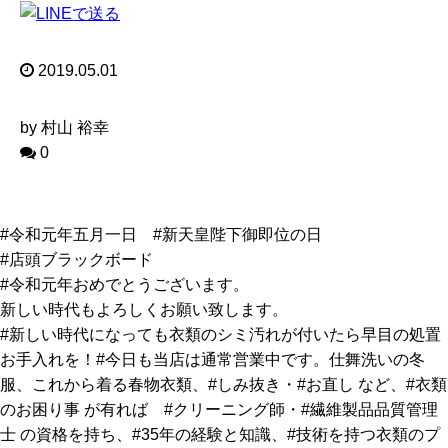
2019.05.01
by 村山 裕幸
0
#令和元年五月一日 #新天皇陛下御即位の日
#店頭ブラックボード
#令和元年おめでとうございます。
新しい時代もよろしくお願い致します。
#新しい時代になっても衣類のシミ汚れが付いたら早目の処置
お手入れを！#今日も当店は通常営業中です。仕舞洗いの冬
服、これから着る春物衣類、#しみ抜き・#お直し など、#衣類
のお困り事 が有れば #クリーニング師・#繊維製品品質管理
士 の資格を持ち、#35年の経験と知識、#技術を持つ衣類のプ