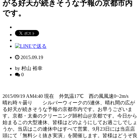
がる好天が続きそうな予報の京都市内
です。
2015.09.19
by 村山 裕幸
0
2015/09/19 AM4:40 現在 外気温17℃ 西の風風速0~2m/s
晴れ時々曇り シルバーウィークの5連休、晴れ間の広が
る好天が続きそうな予報の京都市内です。お早うございま
す。京都・太秦のクリーニング師村山@京都です。今日から
始まるこの大型連休、皆様はどのようにしてお過ごしでしょ
うか。当店はこの連休中はすべて営業、9月23日には当店店
頭にて「無料シミ抜き実演」を開催します。皆様はどうぞ良