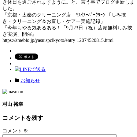
き休日を過ごされますように。と、言う事でブログ更新しま
した。
「京都・太秦のクリーニング店 ﾔｽｲｽｰﾊﾟｰｸﾘｰﾝ 「しみ抜
き・クリーニング＆お直し・ケアー実施記録」
『今年もやる気あるある！「9月23日（祝）店頭無料しみ抜
き実演」開催』
https://ameblo.jp/yasuispclkyoto/entry-12074520815.html
お知らせ
村山 裕幸
コメントを残す
コメント
※