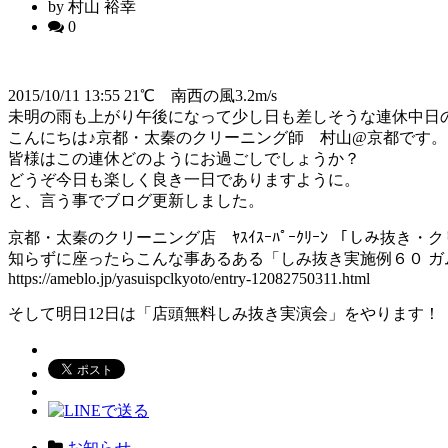
by 村山 裕幸
0
2015/10/11 13:55 21℃ 南西の風3.2m/s
未明の雨も上がり午後になって少し日も差しそうな連休中日
こんにちは♪京都・太秦のクリーニング師 村山@京都です。
皆様はこの連休どのようにお過ごしでしょうか？
どうぞ今日も楽しく良き一日でありますように。
と、言う事でブログ更新しました。
京都・太秦のクリーニング店 ﾔｽｲｽｰﾊﾟｰｸﾘｰﾝ 「しみ抜
知らずに座ったらこんな事あるある「しみ抜き実施例６０ ガ
https://ameblo.jp/yasuispclkyoto/entry-12082750311.html
そして明日12日は「店頭無料しみ抜き実演会」をやります！
お知らせ