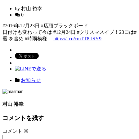
by 村山 裕幸
0
#2016年12月23日 #店頭ブラックボード
日付けも変わって今は #12月24日 #クリスマスイブ！23日は#
霰 を含め #時雨模様…
https://t.co/cmTT8lJSY9
お知らせ
村山 裕幸
コメントを残す
コメント
※