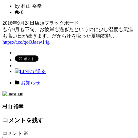
by 村山 裕幸
0
2016年9月24日店頭ブラックボード
もう9月も下旬、お彼岸も過ぎたというのに少し湿度も気温
も高い日が続きます。だから汗を吸った夏物衣類…
https://t.co/qoOJaaw14g
お知らせ
村山 裕幸
コメントを残す
コメント
※