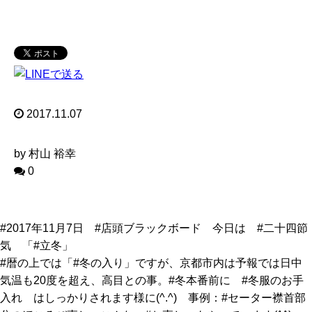
2017.11.07
by 村山 裕幸
0
#2017年11月7日 #店頭ブラックボード 今日は #二十四節
気 「#立冬」
#暦の上では「#冬の入り」ですが、京都市内は予報では日中
気温も20度を超え、高目との事。#冬本番前に #冬服のお手
入れ はしっかりされます様に(^.^) 事例：#セーター襟首部