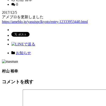
0
2017/12/5
アメブロを更新しました
https://ameblo.jp/yasuispclkyoto/entry-12333953440.html
お知らせ
村山 裕幸
コメントを残す