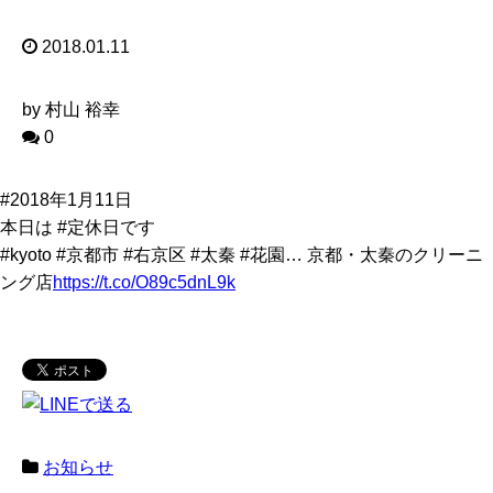
2018.01.11
by 村山 裕幸
0
#2018年1月11日
本日は #定休日です
#kyoto #京都市 #右京区 #太秦 #花園… 京都・太秦のクリーニ
ング店
https://t.co/O89c5dnL9k
お知らせ