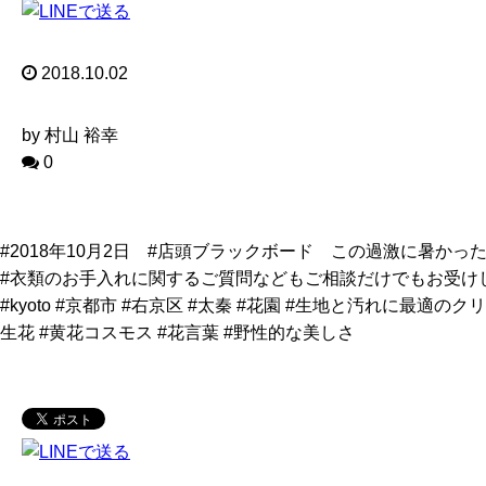
2018.10.02
by 村山 裕幸
0
#2018年10月2日 #店頭ブラックボード この過激に暑
#衣類のお手入れに関するご質問などもご相談だけでもお受け
#kyoto #京都市 #右京区 #太秦 #花園 #生地と汚れに最
生花 #黄花コスモス #花言葉 #野性的な美しさ