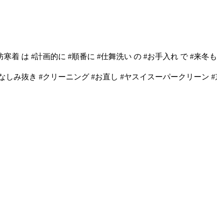
寒着 は #計画的に #順番に #仕舞洗い の #お手入れ で #
抜き #クリーニング #お直し #ヤスイスーパークリーン #京都 