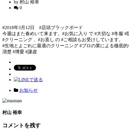
by 村山 裕幸
0
#2018年3月12日 #店頭ブラックボード
今週はまた春めいて来ます。#お気に入り で #大切な #冬服 #防
#クリーニング 、#お直し の #ご相談もお受けしています。
#生地とよごれに最適のクリーニング #プロの業による徹底的なしみ
清楚 #博愛 #謙虚
お知らせ
村山 裕幸
コメントを残す