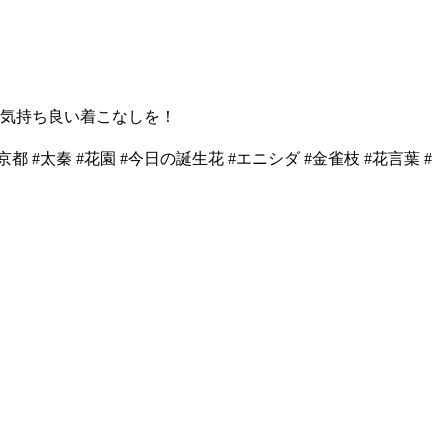
来冬も気持ち良い着こなしを！
#太秦 #花園 #今日の誕生花 #エニシダ #金雀枝 #花言葉 #