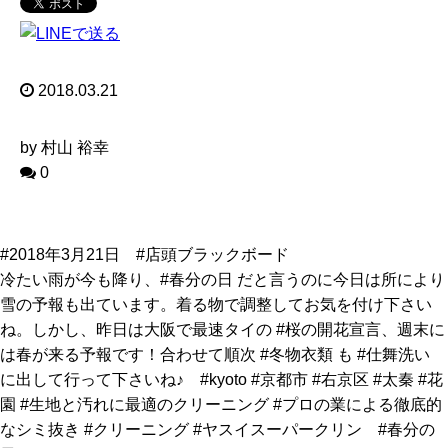
2018.03.21
by 村山 裕幸
0
#2018年3月21日 #店頭ブラックボード
冷たい雨が今も降り、#春分の日 だと言うのに今日は所により
雪の予報も出ています。着る物で調整してお気を付け下さい
ね。しかし、昨日は大阪で最速タイの #桜の開花宣言、週末に
は春が来る予報です！合わせて順次 #冬物衣類 も #仕舞洗い
に出して行って下さいね♪ #kyoto #京都市 #右京区 #太秦 #花
園 #生地と汚れに最適のクリーニング #プロの業による徹底的
なシミ抜き #クリーニング #ヤスイスーパークリン #春分の