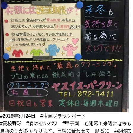
#2018年3月24日 #店頭ブラックボード
#高校野球 #春のセンバツ #甲子園 も開幕！来週には桜も
見頃の所が多くなります。日柄に合わせて 順番に #冬物衣