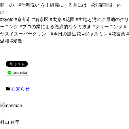
類 の #仕舞洗い を！綺麗にする為には #洗濯期限 内
に！
#kyoto #京都市 #右京区 #太秦 #花園 #生地と汚れに最適のクリ
ーニング #プロの業による徹底的なシミ抜き #クリーニング #
ヤスイスーパークリン #今日の誕生花 #ジャスミン #花言葉 #
温和 #愛敬
お知らせ
村山 裕幸