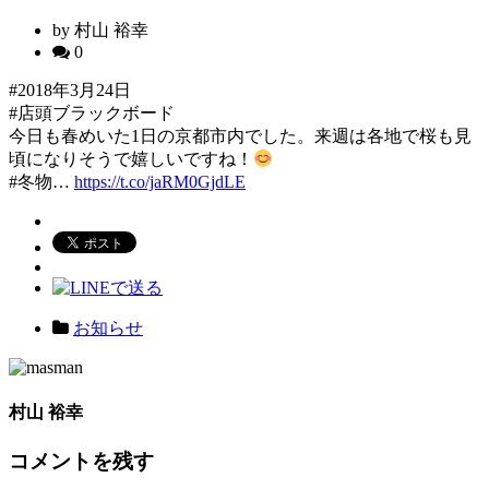
by 村山 裕幸
0
#2018年3月24日
#店頭ブラックボード
今日も春めいた1日の京都市内でした。来週は各地で桜も見
頃になりそうで嬉しいですね！
#冬物…
https://t.co/jaRM0GjdLE
お知らせ
村山 裕幸
コメントを残す