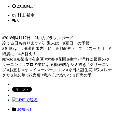
2018.04.17
by 村山 裕幸
0
#2018年4月17日 #店頭ブラックボード
冷える日も有りますが、週末は #夏日 の予報
#冬服 は #洗濯期限内 に #仕舞洗い で #スッキリ #
綺麗に #衣替え！
#kyoto #京都市 #右京区 #太秦 #花園 #生地と汚れに最適のク
リーニング #プロの業による徹底的なシミ抜き #クリーニン
グ #お直し #ヤスイスーパークリン #今日の誕生花 #ワスレナ
グサ #勿忘草 #花言葉 #私を忘れないで #真実の愛
お知らせ