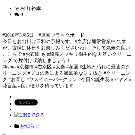
by 村山 裕幸
0
#2018年5月5日 #店頭ブラックボード
今日もお出掛け日和の予報です。#当店は通常営業中 です
が、皆様は休日をお楽しみくださいね♪ そして気候の良い
ここらで #お布団 も #綺麗スッキリ衛生的な丸洗いクリーニ
ング で片付け収納しましょう！
#kyoto #京都市 #右京区 #太秦 #花園 #生地と汚れに最適のク
リーニング #プロの業による徹底的なシミ抜き #クリーニン
グ #お直し #ヤスイスーパークリン #今日の誕生花 #アヤメ #
花言葉 #良い便りを待っています
お知らせ