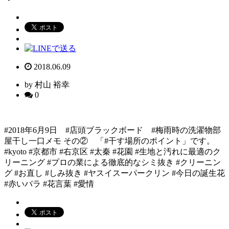
2018.06.09
by 村山 裕幸
0
#2018年6月9日 #店頭ブラックボード #梅雨時の洗濯物部
屋干し一口メモ その② 「#干す場所のポイント」です。
#kyoto #京都市 #右京区 #太秦 #花園 #生地と汚れに最適のク
リーニング #プロの業による徹底的なシミ抜き #クリーニン
グ #お直し #しみ抜き #ヤスイスーパークリン #今日の誕生花
#赤いバラ #花言葉 #愛情