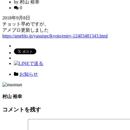
by 村山 裕幸
0
2018年9月8日
チョット早めですが、
アメブロ更新しました
https://ameblo.jp/yasuispclkyoto/entry-12403481343.html
お知らせ
村山 裕幸
コメントを残す