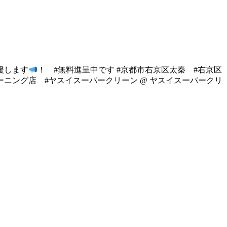
援します
！ #無料進呈中です #京都市右京区太秦 #右京区
ーニング店 #ヤスイスーパークリーン @ ヤスイスーパークリ