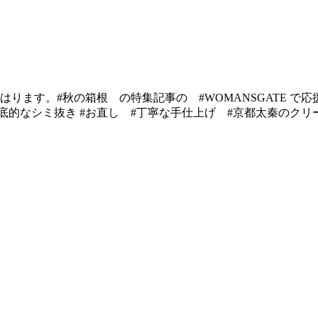
ります。#秋の箱根 の特集記事の #WOMANSGATE で応
底的なシミ抜き #お直し #丁寧な手仕上げ #京都太秦のクリ