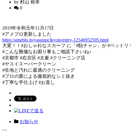
by 村山 裕幸
0
2019年令和元年11月17日
#アメブロ更新しました
https://ameblo.jp/yasuispclkyoto/entry-12546952595.html
大変！！#おしゃれなスカーフ に「#飴チャン」が #ベットリ
#こんな難儀なお困り事もご相談下さいね♪
#京都市 #右京区 #太秦 #クリーニング店
#ヤスイスーパークリーン
#生地と汚れに最適のクリーニング
#プロの業による徹底的なシミ抜き
#丁寧な手仕上げ #お直し
お知らせ