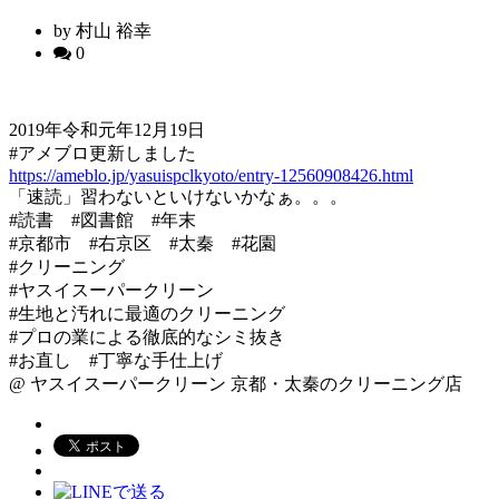
by 村山 裕幸
0
2019年令和元年12月19日
#アメブロ更新しました
https://ameblo.jp/yasuispclkyoto/entry-12560908426.html
「速読」習わないといけないかなぁ。。。
#読書 #図書館 #年末
#京都市 #右京区 #太秦 #花園
#クリーニング
#ヤスイスーパークリーン
#生地と汚れに最適のクリーニング
#プロの業による徹底的なシミ抜き
#お直し #丁寧な手仕上げ
@ ヤスイスーパークリーン 京都・太秦のクリーニング店