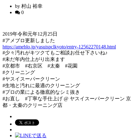
by 村山 裕幸
0
2019年令和元年12月25日
#アメブロ更新しました
https://ameblo.jp/yasuispclkyoto/entry-12562270148.html
#少々汚れがキツクてもご相談お任せ下さいね♪
#未だ年内仕上がり出来ます
#京都市 #右京区 #太秦 #花園
#クリーニング
#ヤスイスーパークリーン
#生地と汚れに最適のクリーニング
#プロの業による徹底的なシミ抜き
#お直し #丁寧な手仕上げ @ ヤスイスーパークリーン 京
都・太秦のクリーニング店