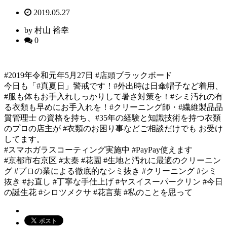
2019.05.27
by 村山 裕幸
0
#2019年令和元年5月27日 #店頭ブラックボード
今日も「#真夏日」警戒です！#外出時は日傘帽子など着用、
#服も体もお手入れしっかりして暑さ対策を！#シミ汚れの有
る衣類も早めにお手入れを！#クリーニング師・#繊維製品品
質管理士 の資格を持ち、#35年の経験と知識技術を持つ衣類
のプロの店主が #衣類のお困り事などご相談だけでも お受け
してます。
#スマホガラスコーティング実施中 #PayPay使えます
#京都市右京区 #太秦 #花園 #生地と汚れに最適のクリーニン
グ #プロの業による徹底的なシミ抜き #クリーニング #シミ
抜き #お直し #丁寧な手仕上げ #ヤスイスーパークリン #今日
の誕生花 #シロツメクサ #花言葉 #私のことを思って