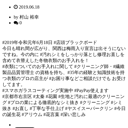
2019.06.18
by 村山 裕幸
0
#2019年令和元年6月18日 #店頭ブラックボード
今日も晴れ間が広がり、関西は梅雨入り宣言は出そうにない
ですね。今の内に #汚れシミをしっかり落とし修理お直しを
含めて衣替えした冬物衣類のお手入れを！
#衣類についてのお手入れに関して #クリーニング師・#繊維
製品品質管理士 の資格を持ち、#35年の経験と知識技術を持
つ衣類のプロの店主が #お困り事などご相談だけでも お受け
してます。
#スマホガラスコーティング実施中 #PayPay使えます
#京都市右京区 #太秦 #花園 #生地と汚れに最適のクリーニン
グ #プロの業による徹底的なシミ抜き #クリーニング #シミ
抜き #お直し #丁寧な手仕上げ #ヤスイスーパークリン #今日
の誕生花 #アリウム #花言葉 #深い悲しみ