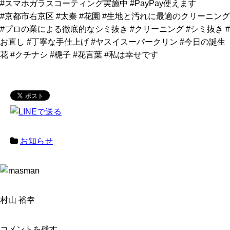
#スマホガラスコーティング実施中 #PayPay使えます
#京都市右京区 #太秦 #花園 #生地と汚れに最適のクリーニング
#プロの業による徹底的なシミ抜き #クリーニング #シミ抜き #
お直し #丁寧な手仕上げ #ヤスイスーパークリン #今日の誕生
花 #クチナシ #梔子 #花言葉 #私は幸せです
お知らせ
村山 裕幸
コメントを残す