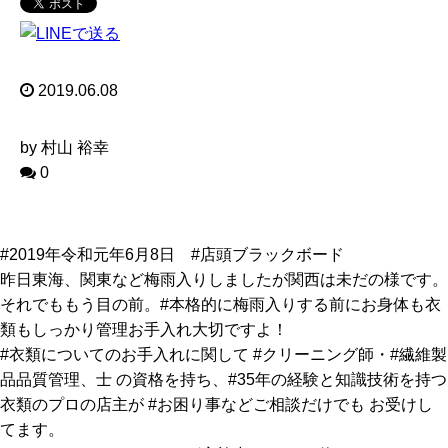
2019.06.08
by 村山 裕幸
0
#2019年令和元年6月8日 #店頭ブラックボード
昨日東海、関東など梅雨入りしましたが関西は未だの様です。
それでももう目の前。#本格的に梅雨入りする前にお身体も衣
類もしっかり管理お手入れ大切ですよ！
#衣類についてのお手入れに関して #クリーニング師・#繊維製
品品質管理、士 の資格を持ち、#35年の経験と知識技術を持つ
衣類のプロの店主が #お困り事などご相談だけでも お受けし
てます。