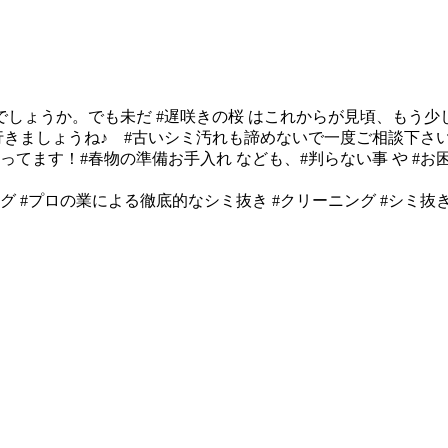
でしょうか。でも未だ #遅咲きの桜 はこれからが見頃、もう
きましょうね♪ #古いシミ汚れも諦めないで一度ご相談下さい ね
てます！#春物の準備お手入れ なども、#判らない事 や #お困
ング #プロの業による徹底的なシミ抜き #クリーニング #シミ抜き