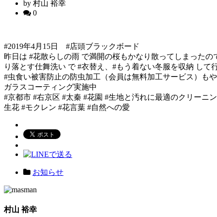
by 村山 裕幸
0
#2019年4月15日 #店頭ブラックボード
昨日は #花散らしの雨 で満開の桜もかなり散ってしまったの
り落とす仕舞洗い で #衣替え、#もう着ない冬服を収納 して行
#虫食い被害防止の防虫加工（会員は無料加工サービス）もやっ
ガラスコーティング実施中
#京都市 #右京区 #太秦 #花園 #生地と汚れに最適のクリーニ
生花 #モクレン #花言葉 #自然への愛
お知らせ
村山 裕幸