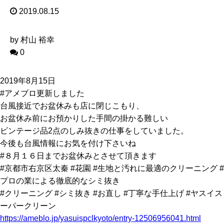
2019.08.15
by 村山 裕幸
0
2019年8月15日
#アメブロ更新しました
台風接近でお盆休みも店に閉じこもり、
お盆休み前にお預かりした手間の掛かる難しい
ビンテージ品2点のしみ抜きの仕事をしていました。
今後も台風情報にお気を付け下さいね
#８月１６日までお盆休みとさせて頂きます
#京都市右京区太秦 #花園 #生地と汚れに最適のクリーニング #
プロの業による徹底的なシミ抜き
#クリーニング #シミ抜き #お直し #丁寧な手仕上げ #ヤスイス
ーパークリーン
https://ameblo.jp/yasuispclkyoto/entry-12506956041.html