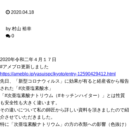
2020.04.18
by 村山 裕幸
0
2020年令和二年４月１７日
#アメブロ更新しました
https://ameblo.jp/yasuispclkyoto/entry-12590429412.html
先日、「新型コロナウィルス」に効果が有ると経産省から報告
された「#次亜塩素酸水」
「#次亜塩素酸ナトリウム（#キッチンハイター）」とは性質
も安全性も大きく違います。
その違いについて私の師匠から詳しい資料を頂きましたので紹
介させていただきました。
特に「次亜塩素酸ナトリウム」の方の衣類への影響（色抜け）