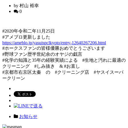
by 村山 裕幸
0
#2020年令和二年11月25日
#アメブロ更新しました
https://ameblo.jp/yasuispclkyoto/entry-12640267206.html
#ホークスファンの皆様優勝おめでとうございます
#野球ファン歴半世紀余のオヤジの戯言
#化学の知識と35年の経験実績による #生地と汚れに最適の
クリーニング #しみ抜き & #お直し
#京都市右京区太秦 の #クリーニング店 #ヤスイスーパ
ークリーン
お知らせ