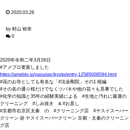
2020.03.26
by 村山 裕幸
0
2020年令和二年3月26日
#アメブロ更新しました
https://ameblo.jp/yasuispclkyoto/entry-12585008594.html
#花のお寺としても有名な「#法金剛院」その1 桜編
#その名の通り桜だけでなくツバキや他の花々も見事でした
#化学の知識と35年の経験実績による #生地と汚れに最適の
クリーニング #しみ抜き & #お直し
#京都市右京区太秦 の #クリーニング店 #ヤスイスーパー
クリーン @ ヤスイスーパークリーン 京都・太秦のクリーニン
グ店