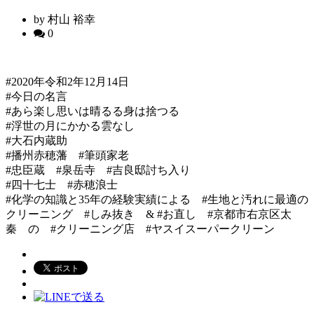
by 村山 裕幸
0
#2020年令和2年12月14日
#今日の名言
#あら楽し思いは晴るる身は捨つる
#浮世の月にかかる雲なし
#大石内蔵助
#播州赤穂藩 #筆頭家老
#忠臣蔵 #泉岳寺 #吉良邸討ち入り
#四十七士 #赤穂浪士
#化学の知識と35年の経験実績による #生地と汚れに最適の
クリーニング #しみ抜き & #お直し #京都市右京区太
秦 の #クリーニング店 #ヤスイスーパークリーン