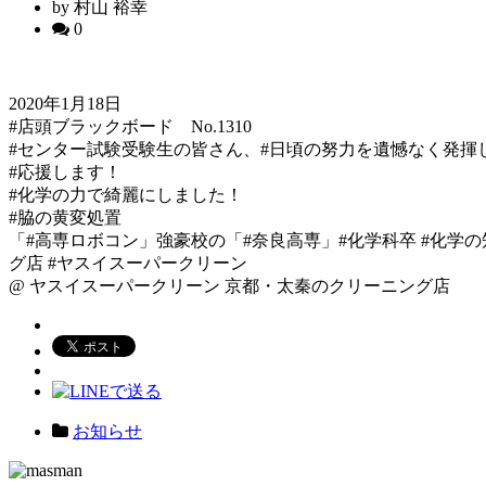
by 村山 裕幸
0
2020年1月18日
#店頭ブラックボード No.1310
#センター試験受験生の皆さん、#日頃の努力を遺憾なく発揮
#応援します！
#化学の力で綺麗にしました！
#脇の黄変処置
「#高専ロボコン」強豪校の「#奈良高専」#化学科卒 #化学の
グ店 #ヤスイスーパークリーン
@ ヤスイスーパークリーン 京都・太秦のクリーニング店
お知らせ