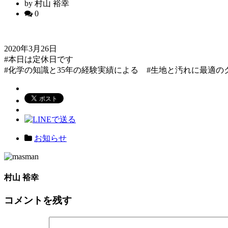
by 村山 裕幸
0
2020年3月26日
#本日は定休日です
#化学の知識と35年の経験実績による #生地と汚れに最適の
お知らせ
村山 裕幸
コメントを残す