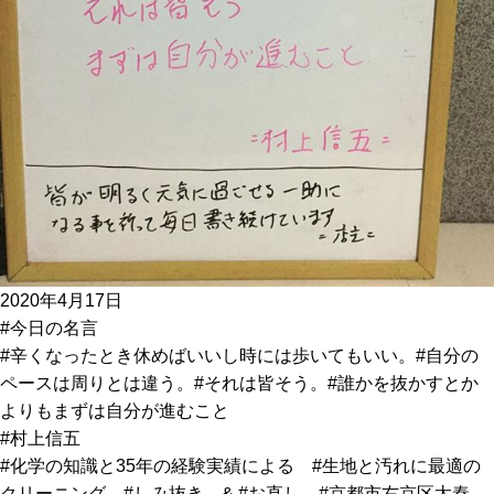
2020年4月17日
#今日の名言
#辛くなったとき休めばいいし時には歩いてもいい。#自分の
ペースは周りとは違う。#それは皆そう。#誰かを抜かすとか
よりもまずは自分が進むこと
#村上信五
#化学の知識と35年の経験実績による #生地と汚れに最適の
クリーニング #しみ抜き & #お直し #京都市右京区太秦