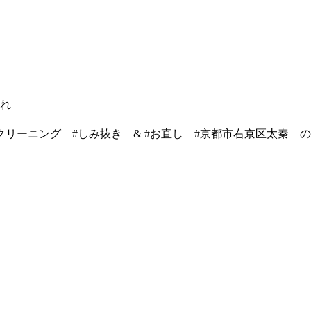
かれ
クリーニング #しみ抜き & #お直し #京都市右京区太秦 の