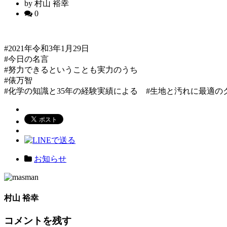
by 村山 裕幸
0
#2021年令和3年1月29日
#今日の名言
#努力できるということも実力のうち
#俵万智
#化学の知識と35年の経験実績による #生地と汚れに最適の
お知らせ
村山 裕幸
コメントを残す