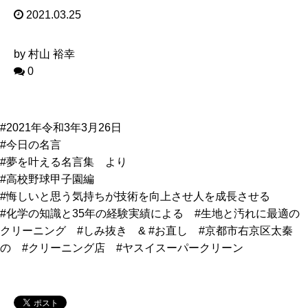
2021.03.25
by 村山 裕幸
0
#2021年令和3年3月26日
#今日の名言
#夢を叶える名言集 より
#高校野球甲子園編
#悔しいと思う気持ちが技術を向上させ人を成長させる
#化学の知識と35年の経験実績による #生地と汚れに最適の
クリーニング #しみ抜き & #お直し #京都市右京区太秦
の #クリーニング店 #ヤスイスーパークリーン