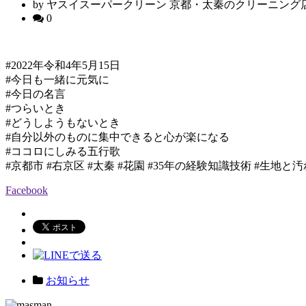
by ヤスイスーパークリーン 京都・太秦のクリーニング
0
#2022年令和4年5月15日
#今日も一緒に元気に
#今日の名言
#つらいとき
#どうしようもないとき
#自分以外のものに集中できると心が楽になる
#ココロにしみる五行歌
#京都市 #右京区 #太秦 #花園 #35年の経験知識技術 #生
Facebook
お知らせ