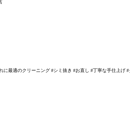
店
地と汚れに最適のクリーニング #シミ抜き #お直し #丁寧な手仕上げ