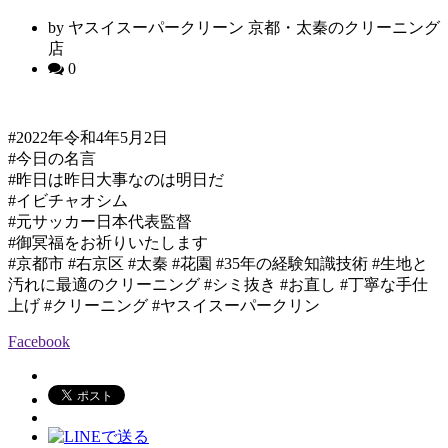
by ヤスイスーパークリーン 京都・太秦のクリーニング
店
0
#2022年令和4年5月2日
#今日の名言
#昨日は昨日大事なのは明日だ
#イビチャオシム
#元サッカー日本代表監督
#御冥福をお祈りいたします
#京都市 #右京区 #太秦 #花園 #35年の経験知識技術 #生地と
汚れに最適のクリーニング #シミ抜き #お直し #丁寧な手仕
上げ #クリーニング #ヤスイスーパークリン
Facebook